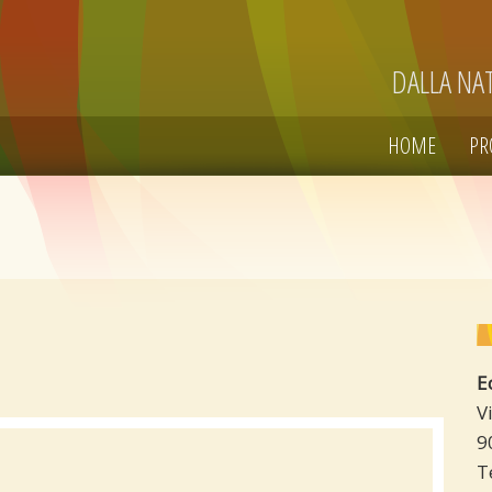
DALLA NA
HOME
PR
E
V
9
T