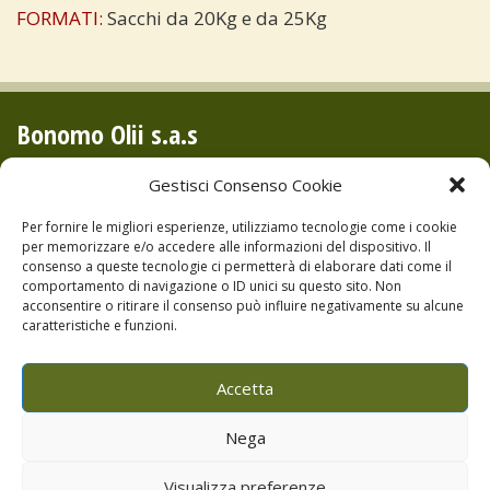
FORMATI:
Sacchi da 20Kg e da 25Kg
Bonomo Olii s.a.s
Via Piano Noce, S.Mauro C.de (PA)
Gestisci Consenso Cookie
P.IVA 04679730822
Per fornire le migliori esperienze, utilizziamo tecnologie come i cookie
Tel:+39.0921.674504
per memorizzare e/o accedere alle informazioni del dispositivo. Il
consenso a queste tecnologie ci permetterà di elaborare dati come il
Cell:+39.393.9836604
comportamento di navigazione o ID unici su questo sito. Non
Cell:+39.393.9738081
acconsentire o ritirare il consenso può influire negativamente su alcune
caratteristiche e funzioni.
Privacy e Cookie Policy
Accetta
Nega
Visualizza preferenze