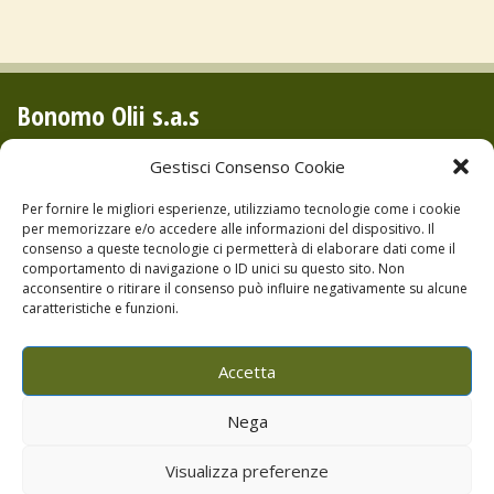
Bonomo Olii s.a.s
Via Piano Noce, S.Mauro C.de (PA)
Gestisci Consenso Cookie
P.IVA 04679730822
Per fornire le migliori esperienze, utilizziamo tecnologie come i cookie
Tel:+39.0921.674504
per memorizzare e/o accedere alle informazioni del dispositivo. Il
consenso a queste tecnologie ci permetterà di elaborare dati come il
Cell:+39.393.9836604
comportamento di navigazione o ID unici su questo sito. Non
Cell:+39.393.9738081
acconsentire o ritirare il consenso può influire negativamente su alcune
caratteristiche e funzioni.
Privacy e Cookie Policy
Accetta
Nega
Visualizza preferenze