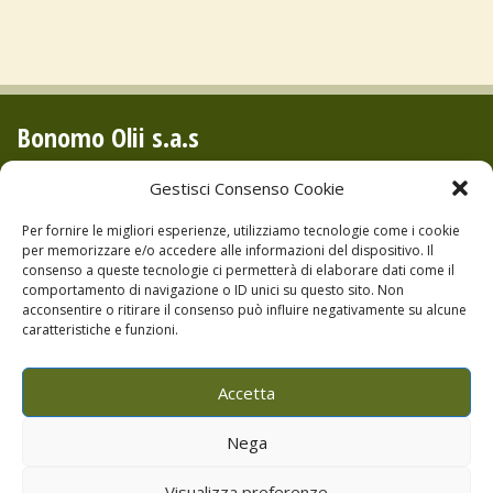
Bonomo Olii s.a.s
Via Piano Noce, S.Mauro C.de (PA)
Gestisci Consenso Cookie
P.IVA 04679730822
Per fornire le migliori esperienze, utilizziamo tecnologie come i cookie
Tel:+39.0921.674504
per memorizzare e/o accedere alle informazioni del dispositivo. Il
consenso a queste tecnologie ci permetterà di elaborare dati come il
Cell:+39.393.9836604
comportamento di navigazione o ID unici su questo sito. Non
Cell:+39.393.9738081
acconsentire o ritirare il consenso può influire negativamente su alcune
caratteristiche e funzioni.
Privacy e Cookie Policy
Accetta
Nega
Visualizza preferenze