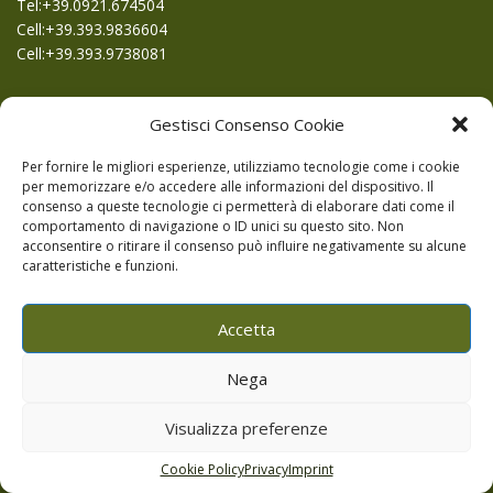
Tel:+39.0921.674504
Cell:+39.393.9836604
Cell:+39.393.9738081
Privacy e Cookie Policy
Gestisci Consenso Cookie
Per fornire le migliori esperienze, utilizziamo tecnologie come i cookie
per memorizzare e/o accedere alle informazioni del dispositivo. Il
consenso a queste tecnologie ci permetterà di elaborare dati come il
comportamento di navigazione o ID unici su questo sito. Non
acconsentire o ritirare il consenso può influire negativamente su alcune
caratteristiche e funzioni.
jQuery("#share").jsSocials({ shares: ["facebook",
"googleplus", "twitter", "pinterest", "whatsapp"] });
Accetta
Nega
Visualizza preferenze
Cookie Policy
Privacy
Imprint